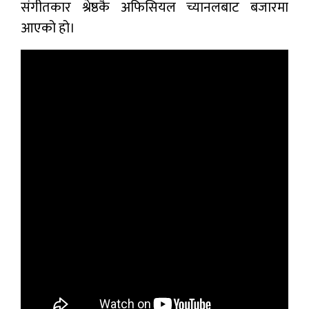
संगीतकार श्रेष्ठकै अफिसियल च्यानलबाट बजारमा
आएको हो।