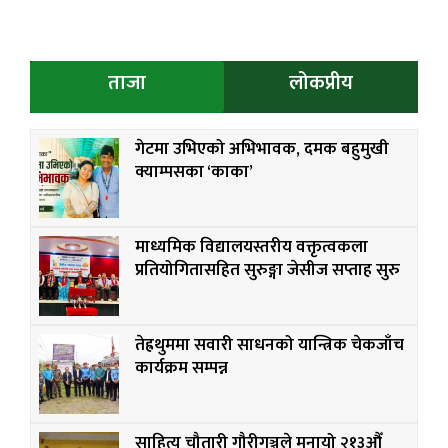
ताजा
लोकप्रीय
गेटमा उभिएको अभिभावक, दमक बहुमुखी
क्याम्पसका ‘काका’
माध्यमिक विद्यालयस्तरीय वक्तृत्वकला
प्रतियोगितासहित सुरुङ्गा जेसीज सप्ताह सुरु
तेह्रथुममा सवारी साधनको यान्त्रिक चेकजाँच
कार्यक्रम सम्पन्न
साहित्य चौतारी गौरीगञ्जले मनायो २१३औँ