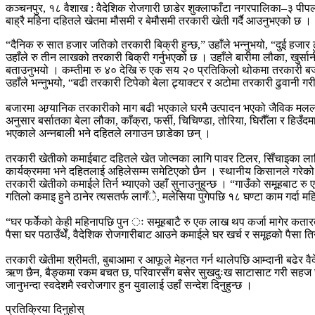
कञ्चनपुर, १८ वैशाख : वैदेशिक रोजगारी छाडेर शुक्लाफाँटा नगरपालिका–३ पीप
बाह्रै महिना दहितले खेतमा मौसमी र बेमौसमी तरकारी खेती गर्दै आउनुभएको छ ।
“दैनिक रु सात हजार जतिको तरकारी बिक्री हुन्छ,” उहाँले भन्नुभयो, “दुई हजार
उहाँले रु तीन लाखको तरकारी बिक्री गर्नुभएको छ । उहाँले बारीमा लौका, खुर्स
बताउनुभयो । कम्तीमा रु ४० देखि रु एक सय २० प्रतिकिलो थोकमा तरकारी बजा
उहाँले भन्नुभयो, “बढी तरकारी टिपेको बेला ट्र्याक्टर र अटोमा तरकारी ढुवानी गर
बजारमा अग्र्यानिक तरकारीको माग बढी भएकाले घरमै उत्पादन भएको जैविक मललाई 
अनुसार बर्सातका बेला लौका, काँक्रा, फर्सी, चिचिण्डा, तोरिया, घिरौँला र हिउँ
भएकाले अन्नबाली भने दहितले लगाउन छाडेका छन् ।
तरकारी खेतीको कमाईबाट दहितले खेत जोत्नका लागि पावर टिलर, सिँचाइका लागि 
कार्यक्रममा भने दहितलाई अहिलेसम्म समेटिएको छैन । स्थानीय किसानले गरेको
तरकारी खेतीको कमाईले तिर्न भ्याएको उहाँ सुनाउनुहुन्छ । “गाउँको समूहबाट र
गतिलो कमाइ हुने ठानेर त्यसतर्फ लागँे, मलेसिया पुगेपछि १८ घण्टा काम गर्दा 
“घर फर्केेको केही महिनापछि पुन ः समूहबाटै रु एक लाख थप कर्जा मागेर कतारत
पैसा घर पठाउँथेँ, वैदेशिक रोजगारीबाट आउने कमाईले घर खर्च र समूहको पैसा तिर
तरकारी खेतीमा श्रीमती, बुबाआमा र आफूले मेहनत गर्न थालेपछि आम्दानी बढेर व
ऋण छैन, बैङ्कमा रकम बचत छ, परिवारसँग बसेर सुखदुःख साटासाट गरी सहज जीवनया
जानुभन्दा स्वदेशमै स्वरोजगार हुन युवालाई उहाँ सन्देश दिनुहुन्छ ।
प्रतिक्रिया दिनुहोस्