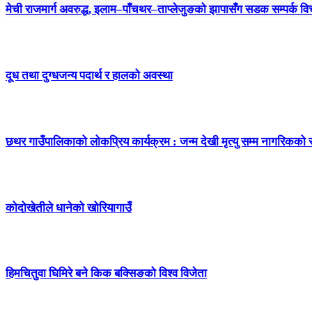
मेची राजमार्ग अवरुद्ध, इलाम–पाँचथर–ताप्लेजुङको झापासँग सडक सम्पर्क विच
दूध तथा दुग्धजन्य पदार्थ र हालको अवस्था
छथर गाउँपालिकाको लोकप्रिय कार्यक्रम : जन्म देखी मृत्यु सम्म नागरिकको
कोदोखेतीले धानेको खोरियागाउँ
हिमचितुवा घिमिरे बने किक बक्सिङको विश्व विजेता