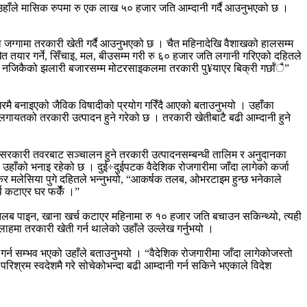
 उहाँले मासिक रुपमा रु एक लाख ५० हजार जति आम्दानी गर्दै आउनुभएको छ ।
िघा जग्गामा तरकारी खेती गर्दै आउनुभएको छ । चैत महिनादेखि वैशाखको हालसम्म
खेत तयार गर्ने, सिँचाइ, मल, बीउसम्म गरी रु ६० हजार जति लगानी गरिएको दहितले
न नजिकैको झलारी बजारसम्म मोटरसाइकलमा तरकारी पु¥याएर बिक्री गर्छाँै”
ा घरमै बनाइएको जैविक विषादीको प्रयोग गरिँदै आएको बताउनुभयो । उहाँका
्याजलगायतको तरकारी उत्पादन हुने गरेको छ । तरकारी खेतीबाटै बढी आम्दानी हुने
 । सरकारी तवरबाट सञ्चालन हुने तरकारी उत्पादनसम्बन्धी तालिम र अनुदानका
हाँको भनाइ रहेको छ । दुई÷दुईपटक वैदेशिक रोजगारीमा जाँदा लागेको कर्जा
केर मलेसिया पुगे दहितले भन्नुभयो, “आकर्षक तलब, ओभरटाइम हुन्छ भनेकाले
ष कटाएर घर फर्केँ ।”
ो तलब पाइन, खाना खर्च कटाएर महिनामा रु १० हजार जति बचाउन सकिन्थ्यो, त्यही
ाहमा तरकारी खेती गर्न थालेको उहाँले उल्लेख गर्नुभयो ।
गर्न सम्भव भएको उहाँले बताउनुभयो । “वैदेशिक रोजगारीमा जाँदा लागेकोजस्तो
िश्रम स्वदेशमै गरे सोचेकोभन्दा बढी आम्दानी गर्न सकिने भएकाले विदेश