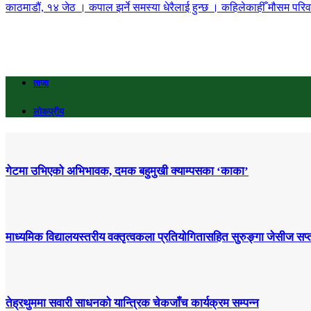
काठमाडौं, १४ जेठ । कपाल झर्ने समस्या धेरैलाई हुन्छ । कहिलेकाहीँ मौसम परि
ताजा
लोकप्रीय
गेटमा उभिएको अभिभावक, दमक बहुमुखी क्याम्पसका ‘काका’
माध्यमिक विद्यालयस्तरीय वक्तृत्वकला प्रतियोगितासहित सुरुङ्गा जेसीज सप्त
तेह्रथुममा सवारी साधनको यान्त्रिक चेकजाँच कार्यक्रम सम्पन्न