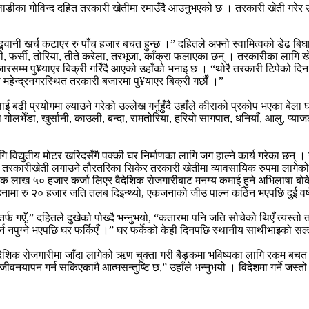
लाडीका गोविन्द दहित तरकारी खेतीमा रमाउँदै आउनुभएको छ । तरकारी खेती गरेर
 ढुवानी खर्च कटाएर रु पाँच हजार बचत हुन्छ ।” दहितले अफ्नो स्वामित्वको डेढ ब
ानी, फर्सी, तोरिया, तीते करेला, तरभूजा, काँक्रा फलाएका छन् । तरकारीका लागि 
रसम्म पु¥याएर बिक्री गरिँदै आएको उहाँको भनाइ छ । “थोरै तरकारी टिपेको दि
ी महेन्द्रनगरस्थित तरकारी बजारमा पु¥याएर बिक्री गर्छौं ।”
बढी प्रयोगमा ल्याउने गरेको उल्लेख गर्नुहुँदै उहाँले कीराको प्रकोप भएका बेल
दमा गोलभेँडा, खुर्सानी, काउली, बन्दा, रामतोरिया, हरियो सागपात, धनियाँ, आलु, प
विद्युतीय मोटर खरिदसँगै पक्की घर निर्माणका लागि जग हाल्ने कार्य गरेका छन्
 तरकारीखेती लगाउने तौरतरिका सिकेर तरकारी खेतीमा व्यावसायिक रुपमा लागेको उ
ु एक लाख ५० हजार कर्जा लिएर वैदेशिक रोजगारीबाट मनग्य कमाई हुने अभिलाषा बो
महिनामा रु २० हजार जति तलब दिइन्थ्यो, एकजनाको जीउ पाल्न कठिन भएपछि दुई वर्
र्फ गएँ,” दहितले दुखेको पोख्दै भन्नुभयो, “कतारमा पनि जति सोचेको थिएँ त्यस्त
्न नपुग्ने भएपछि घर फर्किएँ ।” घर फर्केको केही दिनपछि स्थानीय साथीभाइको सल्ल
ैदेशिक रोजगारीमा जाँदा लागेको ऋण चुक्ता गरी बैङ्कमा भविष्यका लागि रकम बचत 
पन गर्न सकिएकामै आत्मसन्तुष्टि छ,” उहाँले भन्नुभयो । विदेशमा गर्ने जस्तो पर