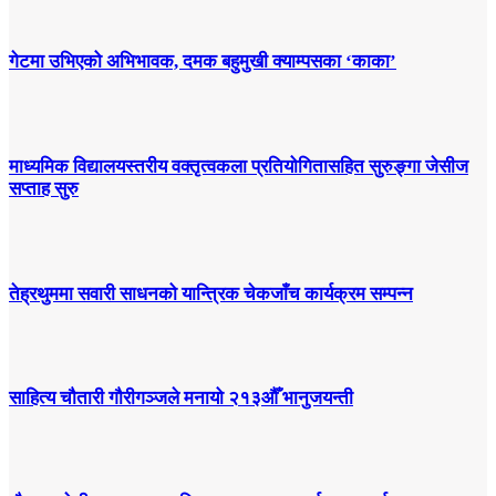
गेटमा उभिएको अभिभावक, दमक बहुमुखी क्याम्पसका ‘काका’
माध्यमिक विद्यालयस्तरीय वक्तृत्वकला प्रतियोगितासहित सुरुङ्गा जेसीज
सप्ताह सुरु
तेह्रथुममा सवारी साधनको यान्त्रिक चेकजाँच कार्यक्रम सम्पन्न
साहित्य चौतारी गौरीगञ्जले मनायो २१३औँ भानुजयन्ती