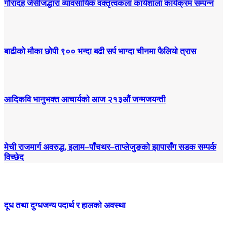
गौरादह जेसीजद्धारा व्यावसायिक वक्तृत्वकला कार्यशाला कार्यक्रम सम्पन्न
बाढीको मौका छोपी ९०० भन्दा बढी सर्प भाग्दा चीनमा फैलियो त्रास
आदिकवि भानुभक्त आचार्यको आज २१३औं जन्मजयन्ती
मेची राजमार्ग अवरुद्ध, इलाम–पाँचथर–ताप्लेजुङको झापासँग सडक सम्पर्क
विच्छेद
दूध तथा दुग्धजन्य पदार्थ र हालको अवस्था