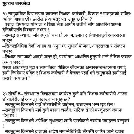
युवराज बास्कोटा
१) सामुदायिक विद्यालयमा कार्यरत शिक्षक–कर्मचारी, विव्यस र मातहतको शक्ति/
व्यक्ति आफ्ना छोराछोरीलाई अन्यत्र पढाउनुहुन्छ किन ?
–प्राप्त विषयगत योग्यता र शिक्षा सेवा आयोग उत्तीर्ण सीप आधारित आफ्नो
दैनिकीप्रति विश्वास नभएर !
–सम्बद्ध संस्थागत जीवनप्रति यसको लगाम, इमान र सेवाभावपूर्ण अग्रसरता
नभएर !
–सिकाइविधिमा केही अभाव वा अपुग भए सुधार्ने योजना, अग्रसरता र संकल्प
नभएर !
–शिक्षक समाजको आदर्श पात्र हो, प्रयोगमा आधारित हुनुपर्छ भन्ने नैतिक जवाफ
अभाव भएर !
यस्ता आधारभूत मुद्दा र सामाजिक–शैक्षिक जीवनका अन्तरसम्बन्धहरूमा तपाई
हामी जिम्मेवार पंक्ति र शिक्षक कर्मचारी नै बेखबर रह्यौँ भने समुदायले हामीलाई
कसरी पत्याउने ?
२) सोचौँ त– संस्थागत विद्यालयमा कार्यरत कुनै पनि शिक्षक कर्मचारीले आफ्ना
छोराछोरीलाई अन्यत्र पढाउन सक्नुहुन्छ ?
–सक्नुहुन्न किनभने यहाँ छोराछोरीले चाहेनन्, रुचाएनन् भन्न छुट छैन !
–सक्नुहुन्न किनभने यहाँ कुनै बहाना चल्दैन, सटिक ढंगले वस्तुपरक जवाफ
दिनुपर्छ !
–सक्नुहुन्न किनभने अपेक्षित सुधारका लागि प्रत्येकले स्वयंमा उदाहरण बन्नुपर्छ
!
–सक्नुहुन्न किनभने दाताको आदेश नमान्नेबित्तिकै सँगसँगै जागिर जाने खतरा