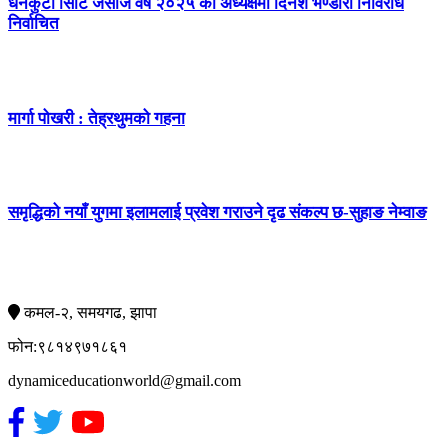
धनकुटा सिटि जेसीज वर्ष २०२५ को अध्यक्षमा दिनेश भण्डारी निर्विरोध
निर्वाचित
मार्गा पोखरी : तेह्रथुमको गहना
समृद्धिको नयाँ युगमा इलामलाई प्रवेश गराउने दृढ संकल्प छ-सुहाङ नेम्वाङ
सम्पर्क
कमल-२, समयगढ, झापा
फोन:९८१४९७१८६१
dynamiceducationworld@gmail.com