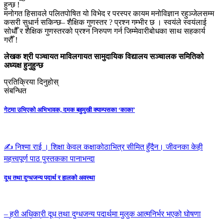
हुन्छ !
मनोगत हिसावले पलितपोषित यो विभेद र परस्पर कायम मनोविज्ञान रहुञ्जेलसम्म
कसरी सुधार्न सकिन्छ– शैक्षिक गुणस्तर ? प्रश्न गम्भीर छ । स्वयंले स्वयंलाई
सोधौँ र शैक्षिक गुणस्तरको प्रश्न निरुपण गर्न जिम्मेवारीबोधका साथ सहकार्य
गरौँ !
लेखक श्री पञ्चायत माविलगायत सामुदायिक विद्यालय सञ्चालक समितिको
अध्यक्ष हुनुहुन्छ
प्रतिक्रिया दिनुहोस्
संबन्धित
गेटमा उभिएको अभिभावक, दमक बहुमुखी क्याम्पसका ‘काका’
✍️ निश्मा राई । शिक्षा केवल कक्षाकोठाभित्र सीमित हुँदैन। जीवनका केही
महत्त्वपूर्ण पाठ पुस्तकका पानाभन्दा
दूध तथा दुग्धजन्य पदार्थ र हालको अवस्था
– हरी अधिकारी दूध तथा दुग्धजन्य पदार्थमा मुलुक आत्मनिर्भर भएको घोषणा