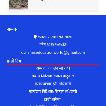
सम्पर्क
कमल-२, समयगढ, झापा
फोन:९८१४९७१८६१
dynamiceducationworld@gmail.com
हाम्रो टिम
सम्पादकः चन्द्रकला राया
प्रबन्ध निर्देशकः कमल कटुवाल
व्यवस्थापकः हरी अधिकारी
कार्यक्रम निर्देशक: सितल अधिकारी
हाम्रो बारेमा :