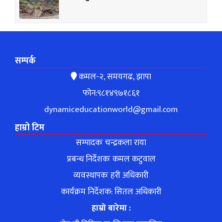
सम्पर्क
कमल-२, समयगढ, झापा
फोन:९८१४९७१८६१
dynamiceducationworld@gmail.com
हाम्रो टिम
सम्पादकः चन्द्रकला राया
प्रबन्ध निर्देशकः कमल कटुवाल
व्यवस्थापकः हरी अधिकारी
कार्यक्रम निर्देशक: सितल अधिकारी
हाम्रो बारेमा :