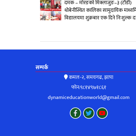
दमक – मोरङको मिक्लाजुङ–३ (टाँडी)
धोबेनीस्थित कालिका सामुदायिक माध्य
विद्यालयमा शुक्रबार एक दिने निःशुल्क द
सम्पर्क
कमल-२, समयगढ, झापा
फोन:९८१४९७१८६१
dynamiceducationworld@gmail.com