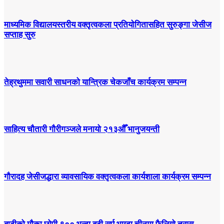
माध्यमिक विद्यालयस्तरीय वक्तृत्वकला प्रतियोगितासहित सुरुङ्गा जेसीज
सप्ताह सुरु
तेह्रथुममा सवारी साधनको यान्त्रिक चेकजाँच कार्यक्रम सम्पन्न
साहित्य चौतारी गौरीगञ्जले मनायो २१३औँ भानुजयन्ती
गौरादह जेसीजद्धारा व्यावसायिक वक्तृत्वकला कार्यशाला कार्यक्रम सम्पन्न