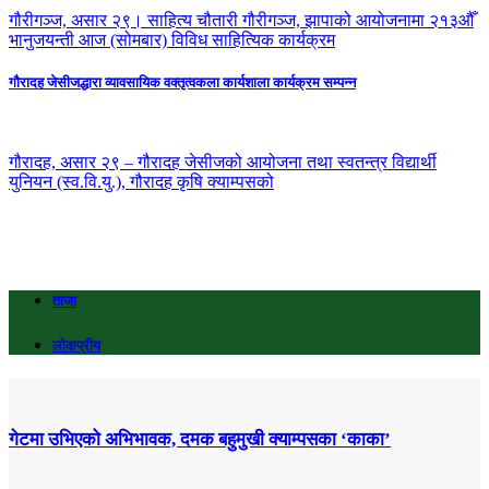
गौरीगञ्ज, असार २९। साहित्य चौतारी गौरीगञ्ज, झापाको आयोजनामा २१३औँ
भानुजयन्ती आज (सोमबार) विविध साहित्यिक कार्यक्रम
गौरादह जेसीजद्धारा व्यावसायिक वक्तृत्वकला कार्यशाला कार्यक्रम सम्पन्न
गौरादह, असार २९ – गौरादह जेसीजको आयोजना तथा स्वतन्त्र विद्यार्थी
युनियन (स्व.वि.यु.), गौरादह कृषि क्याम्पसको
ताजा
लोकप्रीय
गेटमा उभिएको अभिभावक, दमक बहुमुखी क्याम्पसका ‘काका’