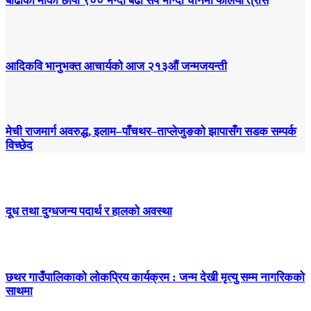
बाढीको मौका छोपी ९०० भन्दा बढी सर्प भाग्दा चीनमा फैलियो त्रास
आदिकवि भानुभक्त आचार्यको आज २१३औं जन्मजयन्ती
मेची राजमार्ग अवरुद्ध, इलाम–पाँचथर–ताप्लेजुङको झापासँग सडक सम्पर्क
विच्छेद
दूध तथा दुग्धजन्य पदार्थ र हालको अवस्था
छथर गाउँपालिकाको लोकप्रिय कार्यक्रम : जन्म देखी मृत्यु सम्म नागरिकको
साथमा