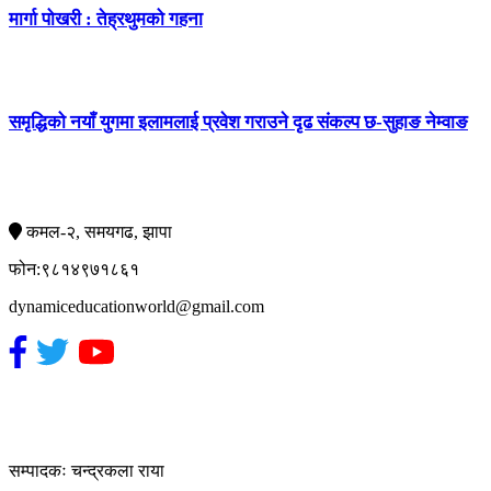
मार्गा पोखरी : तेह्रथुमको गहना
समृद्धिको नयाँ युगमा इलामलाई प्रवेश गराउने दृढ संकल्प छ-सुहाङ नेम्वाङ
सम्पर्क
कमल-२, समयगढ, झापा
फोन:९८१४९७१८६१
dynamiceducationworld@gmail.com
हाम्रो टिम
सम्पादकः चन्द्रकला राया