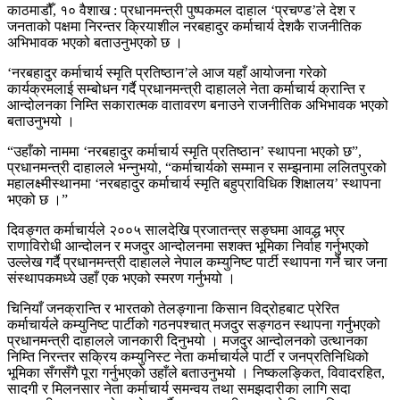
काठमाडौँ, १० वैशाख : प्रधानमन्त्री पुष्पकमल दाहाल ‘प्रचण्ड’ले देश र
जनताको पक्षमा निरन्तर क्रियाशील नरबहादुर कर्माचार्य देशकै राजनीतिक
अभिभावक भएको बताउनुभएको छ ।
‘नरबहादुर कर्माचार्य स्मृति प्रतिष्ठान’ले आज यहाँ आयोजना गरेको
कार्यक्रमलाई सम्बोधन गर्दै प्रधानमन्त्री दाहालले नेता कर्माचार्य क्रान्ति र
आन्दोलनका निम्ति सकारात्मक वातावरण बनाउने राजनीतिक अभिभावक भएको
बताउनुभयो ।
“उहाँको नाममा ‘नरबहादुर कर्माचार्य स्मृति प्रतिष्ठान’ स्थापना भएको छ”,
प्रधानमन्त्री दाहालले भन्नुभयो, “कर्माचार्यको सम्मान र सम्झनामा ललितपुरको
महालक्ष्मीस्थानमा ‘नरबहादुर कर्माचार्य स्मृति बहुप्राविधिक शिक्षालय’ स्थापना
भएको छ ।”
दिवङ्गत कर्माचार्यले २००५ सालदेखि प्रजातन्त्र सङ्घमा आवद्ध भएर
राणाविरोधी आन्दोलन र मजदुर आन्दोलनमा सशक्त भूमिका निर्वाह गर्नुभएको
उल्लेख गर्दै प्रधानमन्त्री दाहालले नेपाल कम्युनिष्ट पार्टी स्थापना गर्ने चार जना
संस्थापकमध्ये उहाँ एक भएको स्मरण गर्नुभयो ।
चिनियाँ जनक्रान्ति र भारतको तेलङ्गाना किसान विद्रोहबाट प्रेरित
कर्माचार्यले कम्युनिष्ट पार्टीको गठनपश्चात् मजदुर सङ्गठन स्थापना गर्नुभएको
प्रधानमन्त्री दाहालले जानकारी दिनुभयो । मजदुर आन्दोलनको उत्थानका
निम्ति निरन्तर सक्रिय कम्युनिस्ट नेता कर्माचार्यले पार्टी र जनप्रतिनिधिको
भूमिका सँगसँगै पूरा गर्नुभएको उहाँले बताउनुभयो । निष्कलङ्कित, विवादरहित,
सादगी र मिलनसार नेता कर्माचार्य समन्वय तथा समझदारीका लागि सदा