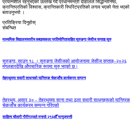
प्रयत्नशील रहनुभएको उल्लेख गर्दै प्रधानमन्त्री दाहालले सिद्धान्तनिष्ठ,
क्रान्तिप्रतिको विश्वास, क्रान्तिकारी स्पिरिटप्रतिको लगाव भएको नेता भएको
बताउनुभयो ।
प्रतिक्रिया दिनुहोस्
संबन्धित
माध्यमिक विद्यालयस्तरीय वक्तृत्वकला प्रतियोगितासहित सुरुङ्गा जेसीज सप्ताह सुरु
सुरुङ्गा, साउन १८ । सुरुङ्गा जेसीजको आयोजनामा जेसीज सप्ताह–२०२६
मंगलबारदेखि औपचारिक रूपमा सुरु भएको छ।
तेह्रथुममा सवारी साधनको यान्त्रिक चेकजाँच कार्यक्रम सम्पन्न
तेह्रथुम, असार ३० – तेह्रथुममा साना तथा ठूला सवारी साधनहरूको यान्त्रिक
चेकजाँच कार्यक्रम सम्पन्न गरिएको
साहित्य चौतारी गौरीगञ्जले मनायो २१३औँ भानुजयन्ती