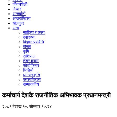
जीवनशैली
विचार
अन्तर्वार्ता
अन्तर्राष्ट्रिय
खेलकुद
अन्य
साहित्य र कला
स्वास्थ्य
विज्ञान प्रविधि
मौसम
कृषि
राशिफल
शेयर बजार
फोटोफिचर
भिडियो
धर्म संस्कृति
पत्रपत्रिका
सम्पादकीय
कर्माचार्य देशकै राजनीतिक अभिभावक प्रधानमन्त्री
२०८१ बैशाख १०, सोमबार १०:२४