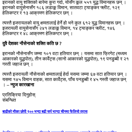
इरानको वायु शक्तिको बारेमा कुरा गर्दा, योसँग कूल ५५१ युद्ध विमानहरू छन् ।
इरानको वायुसेनासँग १८६ लडाकू विमान, सातवटा ट्याङ्कर फ्लीट, १२९
हेलिकप्टर र १३ आक्रमण हेलिकप्टर छन् ।
त्यस्तै इजरायलको वायु क्षमतालाई हेर्ने हो भने कुल ६१२ युद्ध विमानहरू छन् ।
इजरायली वायुसेनासँग २४१ लडाकू विमान, १४ ट्याङ्कर फ्लीट, १४६
हेलिकप्टर र ४८ आक्रमण हेलिकप्टर छन् ।
दुवै देशका नौसेनाको शक्ति कति छ ?
इरानको नौसेनासँग जम्मा १०१ वटा हतियार छन् । यसमा सात फ्रिगेट (मध्यम
आकारको युद्धपोत), तीन कार्वेट्स (सानो आकारको युद्धपोत), १९ पनडुब्बी र २१
गस्ती जहाज छन् ।
त्यस्तै इजरायली नौसेनाको क्षमतालाई हेर्दा यसमा जम्मा ६७ वटा हतियार छन् ।
यसमा १४५ विमान वाहक, सात कार्वेट्स, पाँच पनडुब्बी र ४५ गस्ती जहाज छन्
।
– न्युज कारखाना
प्रतिक्रिया दिनुहोस्
संबन्धित
बाढीको मौका छोपी ९०० भन्दा बढी सर्प भाग्दा चीनमा फैलियो त्रास