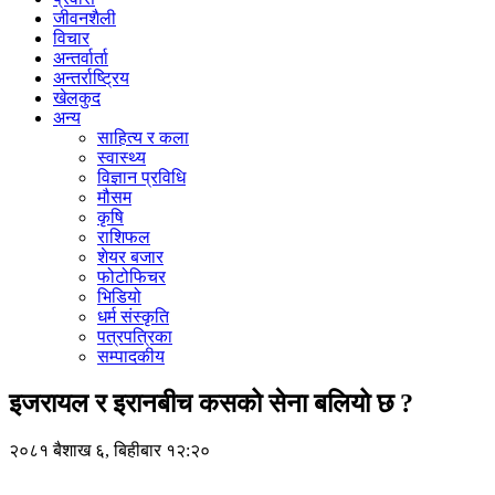
जीवनशैली
विचार
अन्तर्वार्ता
अन्तर्राष्ट्रिय
खेलकुद
अन्य
साहित्य र कला
स्वास्थ्य
विज्ञान प्रविधि
मौसम
कृषि
राशिफल
शेयर बजार
फोटोफिचर
भिडियो
धर्म संस्कृति
पत्रपत्रिका
सम्पादकीय
इजरायल र इरानबीच कसको सेना बलियो छ ?
२०८१ बैशाख ६, बिहीबार १२:२०