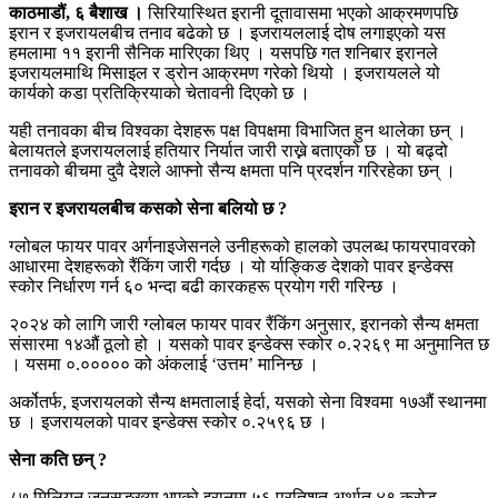
काठमाडौं, ६ बैशाख ।
सिरियास्थित इरानी दूतावासमा भएको आक्रमणपछि
इरान र इजरायलबीच तनाव बढेको छ । इजरायललाई दोष लगाइएको यस
हमलामा ११ इरानी सैनिक मारिएका थिए । यसपछि गत शनिबार इरानले
इजरायलमाथि मिसाइल र ड्रोन आक्रमण गरेको थियो । इजरायलले यो
कार्यको कडा प्रतिक्रियाको चेतावनी दिएको छ ।
यही तनावका बीच विश्वका देशहरू पक्ष विपक्षमा विभाजित हुन थालेका छन् ।
बेलायतले इजरायललाई हतियार निर्यात जारी राख्ने बताएको छ । यो बढ्दो
तनावको बीचमा दुवै देशले आफ्नो सैन्य क्षमता पनि प्रदर्शन गरिरहेका छन् ।
इरान र इजरायलबीच कसको सेना बलियो छ ?
ग्लोबल फायर पावर अर्गनाइजेसनले उनीहरूको हालको उपलब्ध फायरपावरको
आधारमा देशहरूको रैंकिंग जारी गर्दछ । यो र्याङ्किङ देशको पावर इन्डेक्स
स्कोर निर्धारण गर्न ६० भन्दा बढी कारकहरू प्रयोग गरी गरिन्छ ।
२०२४ को लागि जारी ग्लोबल फायर पावर रैंकिंग अनुसार, इरानको सैन्य क्षमता
संसारमा १४औं ठूलो हो । यसको पावर इन्डेक्स स्कोर ०.२२६९ मा अनुमानित छ
। यसमा ०.००००० को अंकलाई ‘उत्तम’ मानिन्छ ।
अर्कोतर्फ, इजरायलको सैन्य क्षमतालाई हेर्दा, यसको सेना विश्वमा १७औं स्थानमा
छ । इजरायलको पावर इन्डेक्स स्कोर ०.२५९६ छ ।
सेना कति छन् ?
८७ मिलियन जनसङ्ख्या भएको इरानमा ५६ प्रतिशत अर्थात ४९ करोड