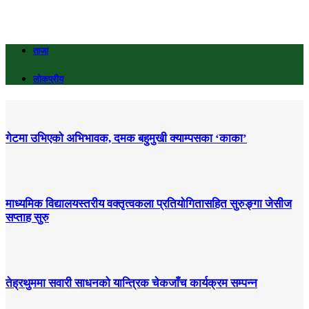
ताजा
लोकप्रीय
गेटमा उभिएको अभिभावक, दमक बहुमुखी क्याम्पसका ‘काका’
माध्यमिक विद्यालयस्तरीय वक्तृत्वकला प्रतियोगितासहित सुरुङ्गा जेसीज
सप्ताह सुरु
तेह्रथुममा सवारी साधनको यान्त्रिक चेकजाँच कार्यक्रम सम्पन्न