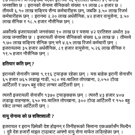
जनशक्ति छ । इरानको सेनामा सैनिकको संख्या ११ लाख ८० हजार छ ।
तीमध्ये ६.१० लाख सक्रिय सैन्य कर्मचारीहरू छन्, जबकि ३.५० लाख रिजर्भ
कर्मचारीहरू छन् । इरानमा २.२० लाख अर्धसैनिक, ४२ हजार वायुसेना, ३.५०
लाख सैनिक र १८.५ हजार नौसैनिक छन् ।
अर्कोतर्फ इजरायलको जनसंख्या ९० लाख छ र यसमा ४२ प्रतिशत अर्थात ३७
लाख जनशक्ति छ । इजरायली सेनामा सैनिकको संख्या ६.७ लाख छ । तीमध्ये
१.७० लाख सक्रिय सैनिक छन् भने ४.६५ लाख रिजर्भ कर्मचारी छन् ।
इजरायलमा ३५ हजार अर्धसैनिक, ८९ हजार वायुसेना, ५.२६ लाख सैनिक र
१९.५ हजार नौसैनिक छन् ।
हतियार कति छन् ?
इरानको सेनासँग जम्मा १,९९६ ट्याङ्क रहेका छन् । यस बाहेक इरानी सेनासँग
६५ हजार ७६५ लडाकू गाडी, ५८० स्व-चालित तोपखाना, २,०५० टोव्ड
आर्टिलरी र ७७५ बहु रकेट लन्चर आर्टिलरी छन् ।
त्यस्तै इजरायली सेनासँग १३७० ट्याङ्कहरू छन् । त्यस्तै ४३ हजार ४०७
लडाकू वाहनहरू, ६५० स्व-चालित तोपखाना, ३०० टोव्ड आर्टिलरी र १५० बहु
रकेट लन्चर आर्टिलरी छन् ।
वायु सेनामा को छ शक्तिशाली ?
इजरायल र इरान छिमेकी देश होइनन् र तिनीहरूको सिमाना एकअर्कासँग मिल्दैन
। दुवै देश हजारौं माइल टाढाबाट आफ्नो वायु सेना मार्फत लडिरहेका छन् ।