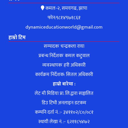
कमल-२, समयगढ, झापा
फोन:९८१४९७१८६१
dynamiceducationworld@gmail.com
हाम्रो टिम
सम्पादकः चन्द्रकला राया
प्रबन्ध निर्देशकः कमल कटुवाल
व्यवस्थापकः हरी अधिकारी
कार्यक्रम निर्देशक: सितल अधिकारी
हाम्रो बारेमा :
लेट मी मिडिया प्रा. लि.द्वारा सञ्चालित
डिउ टिभी अनलाइन डटकम
कम्पनि दर्ता नं. :- ३४११०२/८०/०८१
स्थायी लेखा नं. :- ६२११८५४७२