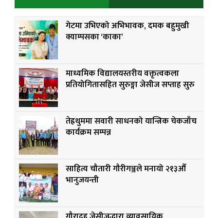
गेटमा उभिएको अभिभावक, दमक बहुमुखी
क्याम्पसका ‘काका’
माध्यमिक विद्यालयस्तरीय वक्तृत्वकला
प्रतियोगितासहित सुरुङ्गा जेसीज सप्ताह सुरु
तेह्रथुममा सवारी साधनको यान्त्रिक चेकजाँच
कार्यक्रम सम्पन्न
साहित्य चौतारी गौरीगञ्जले मनायो २१३औँ
भानुजयन्ती
गौरादह जेसीजद्धारा व्यावसायिक