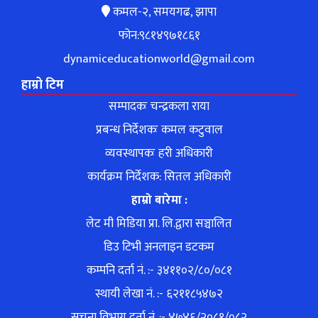
कमल-२, समयगढ, झापा
फोन:९८१४९७१८६१
dynamiceducationworld@gmail.com
हाम्रो टिम
सम्पादकः चन्द्रकला राया
प्रबन्ध निर्देशकः कमल कटुवाल
व्यवस्थापकः हरी अधिकारी
कार्यक्रम निर्देशक: सितल अधिकारी
हाम्रो बारेमा :
लेट मी मिडिया प्रा. लि.द्वारा सञ्चालित
डिउ टिभी अनलाइन डटकम
कम्पनि दर्ता नं. :- ३४११०२/८०/०८१
स्थायी लेखा नं. :- ६२११८५४७२
सूचना विभाग दर्ता नं. :- ४७४६/२०८१/०८२