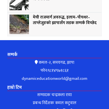
मेची राजमार्ग अवरुद्ध, इलाम–पाँचथर–
ताप्लेजुङको झापासँग सडक सम्पर्क विच्छेद
सम्पर्क
कमल-२, समयगढ, झापा
फोन:९८१४९७१८६१
dynamiceducationworld@gmail.com
हाम्रो टिम
सम्पादकः चन्द्रकला राया
प्रबन्ध निर्देशकः कमल कटुवाल