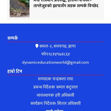
मेची राजमार्ग अवरुद्ध, इलाम–पाँचथर–
ताप्लेजुङको झापासँग सडक सम्पर्क विच्छेद
सम्पर्क
कमल-२, समयगढ, झापा
फोन:९८१४९७१८६१
dynamiceducationworld@gmail.com
हाम्रो टिम
सम्पादकः चन्द्रकला राया
प्रबन्ध निर्देशकः कमल कटुवाल
व्यवस्थापकः हरी अधिकारी
कार्यक्रम निर्देशक: सितल अधिकारी