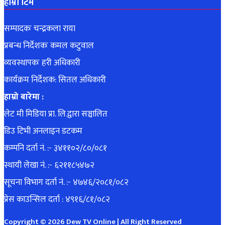
हाम्रो टिम
सम्पादकः चन्द्रकला राया
प्रबन्ध निर्देशकः कमल कटुवाल
व्यवस्थापकः हरी अधिकारी
कार्यक्रम निर्देशक: सितल अधिकारी
हाम्रो बारेमा :
लेट मी मिडिया प्रा. लि.द्वारा सञ्चालित
डिउ टिभी अनलाइन डटकम
कम्पनि दर्ता नं. :- ३४११०२/८०/०८१
स्थायी लेखा नं. :- ६२११८५४७२
सूचना विभाग दर्ता नं. :- ४७४६/२०८१/०८२
प्रेस काउन्सिल दर्ता : ४९१६/८१/०८२
Copyright © 2026 Dew TV Online | All Right Reserved