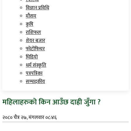
विज्ञान प्रविधि
मौसम
कृषि
राशिफल
शेयर बजार
फोटोफिचर
भिडियो
धर्म संस्कृति
पत्रपत्रिका
सम्पादकीय
महिलाहरुको किन आउँछ दाह्री जुँगा ?
२०८० चैत्र २७, मंगलवार ०८:४६