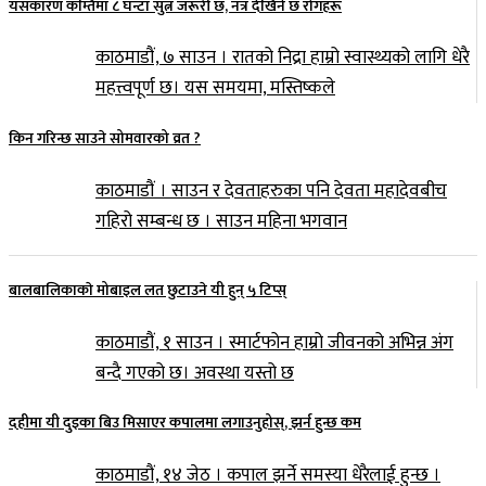
यसकारण कम्तिमा ८ घन्टा सुत्न जरूरी छ, नत्र देखिने छ रोगहरू
काठमाडौं, ७ साउन । रातको निद्रा हाम्रो स्वास्थ्यको लागि धेरै
महत्त्वपूर्ण छ। यस समयमा, मस्तिष्कले
किन गरिन्छ साउने सोमवारको व्रत ?
काठमाडौं । साउन र देवताहरुका पनि देवता महादेवबीच
गहिरो सम्बन्ध छ । साउन महिना भगवान
बालबालिकाकाे मोबाइल लत छुटाउने यी हुन् ५ टिप्स्
काठमाडौं, १ साउन । स्मार्टफोन हाम्रो जीवनको अभिन्न अंग
बन्दै गएको छ। अवस्था यस्तो छ
दहीमा यी दुइका बिउ मिसाएर कपालमा लगाउनुहोस्, झर्न हुन्छ कम
काठमाडौं, १४ जेठ । कपाल झर्ने समस्या धेरैलाई हुन्छ ।