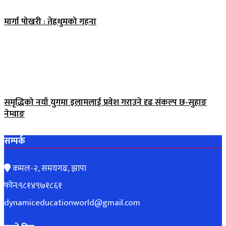
मार्गा पोखरी : तेह्रथुमको गहना
समृद्धिको नयाँ युगमा इलामलाई प्रवेश गराउने दृढ संकल्प छ-सुहाङ
नेम्वाङ
सम्पर्क
कमल-२, समयगढ, झापा
फोन:९८१४९७१८६१
dynamiceducationworld@gmail.com