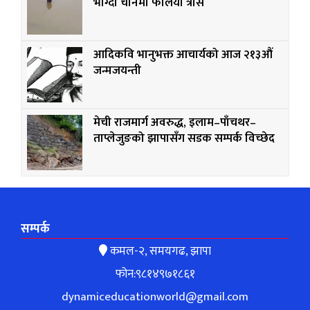
भाग्दा चीनमा फैलियो त्रास
आदिकवि भानुभक्त आचार्यको आज २१३औं
जन्मजयन्ती
मेची राजमार्ग अवरुद्ध, इलाम–पाँचथर–
ताप्लेजुङको झापासँग सडक सम्पर्क विच्छेद
सम्पर्क
कमल-२, समयगढ, झापा
फोन:९८१४९७१८६१
dynamiceducationworld@gmail.com