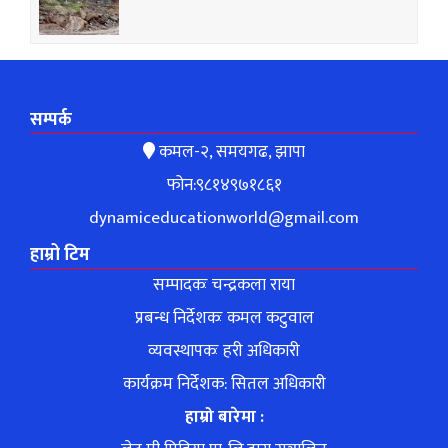
सम्पर्क
कमल-२, समयगढ, झापा
फोन:९८१४९७१८६१
dynamiceducationworld@gmail.com
हाम्रो टिम
सम्पादकः चन्द्रकला राया
प्रबन्ध निर्देशकः कमल कटुवाल
व्यवस्थापकः हरी अधिकारी
कार्यक्रम निर्देशक: सितल अधिकारी
हाम्रो बारेमा :