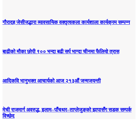
गौरादह जेसीजद्धारा व्यावसायिक वक्तृत्वकला कार्यशाला कार्यक्रम सम्पन्न
बाढीको मौका छोपी ९०० भन्दा बढी सर्प भाग्दा चीनमा फैलियो त्रास
आदिकवि भानुभक्त आचार्यको आज २१३औं जन्मजयन्ती
मेची राजमार्ग अवरुद्ध, इलाम–पाँचथर–ताप्लेजुङको झापासँग सडक सम्पर्क
विच्छेद