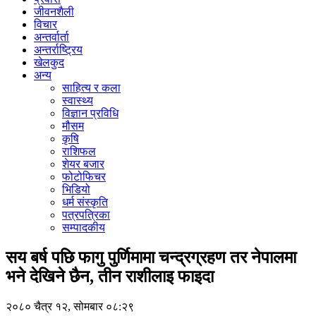
जीवनशैली
विचार
अन्तर्वार्ता
अन्तर्राष्ट्रिय
खेलकुद
अन्य
साहित्य र कला
स्वास्थ्य
विज्ञान प्रविधि
मौसम
कृषि
राशिफल
शेयर बजार
फोटोफिचर
भिडियो
धर्म संस्कृति
पत्रपत्रिका
सम्पादकीय
सय बर्ष पछि फागु पुर्णिमामा चन्द्रग्रहण तर नेपालमा
भने देखिने छैन, तीन राशीलाइ फाइदा
२०८० चैत्र १२, सोमबार ०८:२९