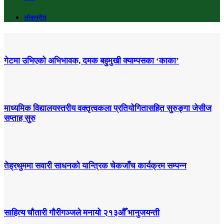
लोकप्रीय
गेटमा उभिएको अभिभावक, दमक बहुमुखी क्याम्पसका ‘काका’
माध्यमिक विद्यालयस्तरीय वक्तृत्वकला प्रतियोगितासहित सुरुङ्गा जेसीज
सप्ताह सुरु
तेह्रथुममा सवारी साधनको यान्त्रिक चेकजाँच कार्यक्रम सम्पन्न
साहित्य चौतारी गौरीगञ्जले मनायो २१३औँ भानुजयन्ती