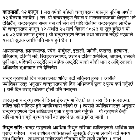
काठमाडौं, १२ फागुन ।
यस वर्षको पहिलो चन्द्रग्रहण फाल्गुन पूर्णिमा अर्थात
१२ चैत्रमा लाग्दैछ । तर, याे चन्द्रग्रहण नेपाल र भारतलगायतकाे क्षेत्रमा भने
देखिदैँन, चन्द्रग्रहण समय यस वर्ष सय वर्ष पछि होलीमा चन्द्रग्रहण लाग्दैछ ।
यो चन्द्रग्रहण फागुन १२ अर्थात २५ मार्च बिहान १०:२३ मा सुरु हुनेछ र यो
०३:०२ बजे समाप्त हुनेछ। यो चन्द्रग्रहण नेपाल तथा भारतमा नदेख्ने भएकाले
यसको सुतक अवधि पनि मान्य हुने छैन ।
आयरल्याण्ड, इङ्गल्याण्ड, स्पेन, पोर्चुगल, इटाली, जर्मनी, फ्रान्स, हल्याण्ड,
बेल्जियम, दक्षिणी नर्वे, स्विट्जरल्याण्ड, उत्तर र दक्षिण अमेरिका, जापान, रुसको
पूर्वी भाग, पश्चिमी अस्ट्रेलिया बाहेक अष्ट्रेलियाको बाँकी भाग र अफ्रिकाको
अधिकांश भूभागबाट भने देखिनेछ।
चन्द्र ग्रहणको दिन नकारात्मक शक्ति बढी सक्रिय हुन्छ । त्यसैले
ज्योतिषशास्त्र अनुसार चन्द्रग्रहणको दिन अधिकतम पूजा र पुण्य कर्म गर्नुपर्छ
। यसै दिन तराइ मधेसमा होली पनि मनाइन्छ ।
शास्त्रमा चन्द्रग्रहणको दिनलाई अशुभ मानिएको छ । यस दिन नकारात्मक
शक्ति बढी सक्रिय हुने जनविश्वास रहेको छ । त्यसैले ज्योतिषशास्त्र अनुसार
चन्द्रग्रहणको दिन अधिकतम पूजा र पुण्य कर्म गर्नुपर्छ । यो ग्रहणले केही
राशिमा भने राम्रो प्रभाव पार्ने बताइएको छ, आउनुहोस् जानौं ।
मिथुन राशि
:
चन्द्र ग्रहणको अवधिमा मिथुन राशिका व्यक्तिहरूले आर्थिक बल
प्राप्त गर्नेछन्। यस राशिका व्यक्तिहरूले जुनसुकै क्षेत्रमा लगानी गर्दा मनग्य
लाभ मिल्नेछ। साथसाथै उनीहरुको जीवनमा पनि खुसी रहनेछ । साथै,