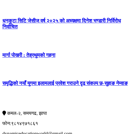
धनकुटा सिटि जेसीज वर्ष २०२५ को अध्यक्षमा दिनेश भण्डारी निर्विरोध
निर्वाचित
मार्गा पोखरी : तेह्रथुमको गहना
समृद्धिको नयाँ युगमा इलामलाई प्रवेश गराउने दृढ संकल्प छ-सुहाङ नेम्वाङ
सम्पर्क
कमल-२, समयगढ, झापा
फोन:९८१४९७१८६१
dynamiceducationworld@gmail.com