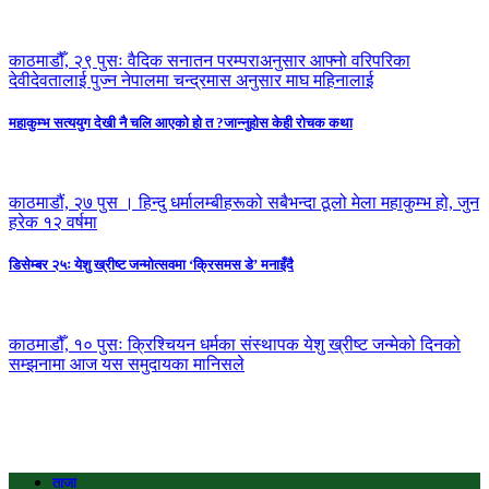
काठमाडौँ, २९ पुसः वैदिक सनातन परम्पराअनुसार आफ्नो वरिपरिका
देवीदेवतालाई पुज्न नेपालमा चन्द्रमास अनुसार माघ महिनालाई
महाकुम्भ सत्ययुग देखी नै चलि आएको हो त ?जान्नुहोस केही रोचक कथा
काठमाडौं, २७ पुस । हिन्दु धर्मालम्बीहरूको सबैभन्दा ठूलो मेला महाकुम्भ हो, जुन
हरेक १२ वर्षमा
डिसेम्बर २५ः येशु ख्रीष्ट जन्मोत्सवमा ‘क्रिसमस डे’ मनाइँदै
काठमाडौँ, १० पुसः क्रिश्चियन धर्मका संस्थापक येशु ख्रीष्ट जन्मेको दिनको
सम्झनामा आज यस समुदायका मानिसले
ताजा