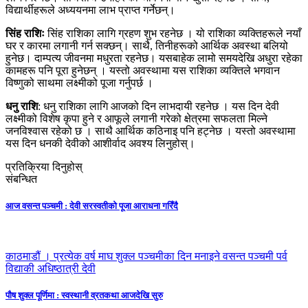
विद्यार्थीहरूले अध्ययनमा लाभ प्राप्त गर्नेछन्।
सिंह राशिः
सिंह राशिका लागि ग्रहण शुभ रहनेछ । यो राशिका व्यक्तिहरूले नयाँ
घर र कारमा लगानी गर्न सक्छन्। साथै, तिनीहरूको आर्थिक अवस्था बलियो
हुनेछ। दाम्पत्य जीवनमा मधुरता रहनेछ। यसबाहेक लामो समयदेखि अधुरा रहेका
कामहरू पनि पूरा हुनेछन् । यस्तो अवस्थामा यस राशिका व्यक्तिले भगवान
विष्णुको साथमा लक्ष्मीको पूजा गर्नुपर्छ ।
धनु राशि
:
धनु राशिका लागि आजको दिन लाभदायी रहनेछ । यस दिन देवी
लक्ष्मीको विशेष कृपा हुने र आफूले लगानी गरेको क्षेत्रमा सफलता मिल्ने
जनविश्वास रहेको छ । साथै आर्थिक कठिनाइ पनि हट्नेछ । यस्तो अवस्थामा
यस दिन धनकी देवीको आशीर्वाद अवश्य लिनुहोस्।
प्रतिक्रिया दिनुहोस्
संबन्धित
आज वसन्त पञ्चमी : देवी सरस्वतीको पूजा आराधना गरिँदै
काठमाडौं । प्रत्येक वर्ष माघ शुक्ल पञ्चमीका दिन मनाइने वसन्त पञ्चमी पर्व
विद्याकी अधिष्ठात्री देवी
पौष शुक्ल पूर्णिमा : स्वस्थानी व्रतकथा आजदेखि सुरु