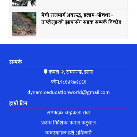
मेची राजमार्ग अवरुद्ध, इलाम–पाँचथर–
ताप्लेजुङको झापासँग सडक सम्पर्क विच्छेद
सम्पर्क
कमल-२, समयगढ, झापा
फोन:९८१४९७१८६१
dynamiceducationworld@gmail.com
हाम्रो टिम
सम्पादकः चन्द्रकला राया
प्रबन्ध निर्देशकः कमल कटुवाल
व्यवस्थापकः हरी अधिकारी