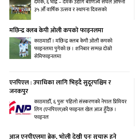
दमक, ६ भाद्र – दमक उद्योग बाणिज्य संघले आफ्नो
३५ औँ वार्षिक उत्सव र स्थापना दिवसको
मछिन्द्र क्लब केपी ओली कपको फाइनलमा
काठमाडौँ । मछिन्द्र क्लब केपी ओली कपको
फाइनलमा पुगेको छ । शनिबार सम्पन्न दोस्रो
सेमिफाइनलमा
एनपिएल : उपाधिका लागि भिड्दै सुदूरपश्चिम र
जनकपुर
काठमाडौँ, ६ पुसः पहिलो संस्करणको नेपाल प्रिमियर
लिग (एनपिएल)को फाइनल खेल आज हुँदैछ ।
फाइनल
आज एनपीएलमा ब्रेक, भाेली देखी पुनः सुचारू हुने