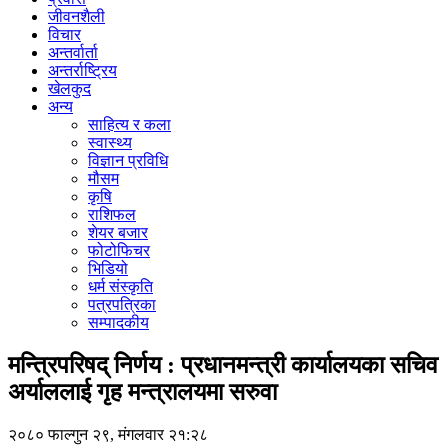
जीवनशैली
विचार
अन्तर्वार्ता
अन्तर्राष्ट्रिय
खेलकुद
अन्य
साहित्य र कला
स्वास्थ्य
विज्ञान प्रविधि
मौसम
कृषि
राशिफल
शेयर बजार
फोटोफिचर
भिडियो
धर्म संस्कृति
पत्रपत्रिका
सम्पादकीय
मन्त्रिपरिषद् निर्णय : प्रधानमन्त्री कार्यालयका सचिव
अर्याललाई गृह मन्त्रालयमा सरुवा
२०८० फाल्गुन २९, मंगलवार २१:२८