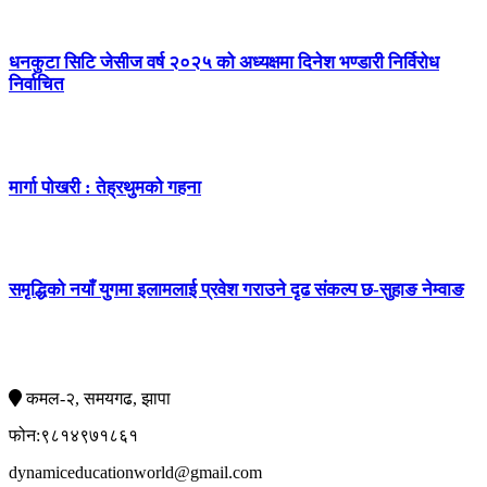
धनकुटा सिटि जेसीज वर्ष २०२५ को अध्यक्षमा दिनेश भण्डारी निर्विरोध
निर्वाचित
मार्गा पोखरी : तेह्रथुमको गहना
समृद्धिको नयाँ युगमा इलामलाई प्रवेश गराउने दृढ संकल्प छ-सुहाङ नेम्वाङ
सम्पर्क
कमल-२, समयगढ, झापा
फोन:९८१४९७१८६१
dynamiceducationworld@gmail.com