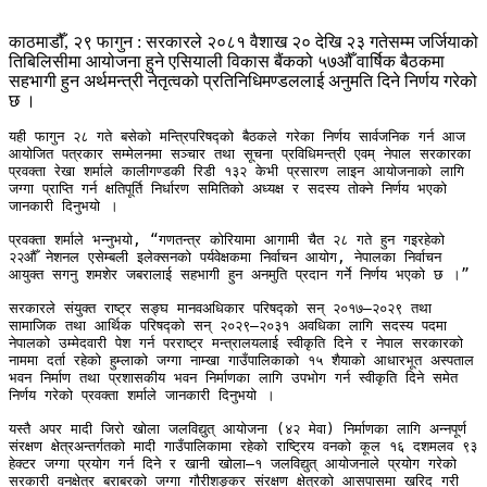
काठमाडौँ, २९ फागुन : सरकारले २०८१ वैशाख २० देखि २३ गतेसम्म जर्जियाको
तिबिलिसीमा आयोजना हुने एसियाली विकास बैंकको ५७औँ वार्षिक बैठकमा
सहभागी हुन अर्थमन्त्री नेतृत्वको प्रतिनिधिमण्डललाई अनुमति दिने निर्णय गरेको
छ ।
यही फागुन २८ गते बसेको मन्त्रिपरिषद्को बैठकले गरेका निर्णय सार्वजनिक गर्न आज 
आयोजित पत्रकार सम्मेलनमा सञ्चार तथा सूचना प्रविधिमन्त्री एवम् नेपाल सरकारका 
प्रवक्ता रेखा शर्माले कालीगण्डकी रिडी १३२ केभी प्रसारण लाइन आयोजनाको लागि 
जग्गा प्राप्ति गर्न क्षतिपूर्ति निर्धारण समितिको अध्यक्ष र सदस्य तोक्ने निर्णय भएको 
जानकारी दिनुभयो । 

प्रवक्ता शर्माले भन्नुभयो, “गणतन्त्र कोरियामा आगामी चैत २८ गते हुन गइरहेको 
२२औँ नेशनल एसेम्बली इलेक्सनको पर्यवेक्षकमा निर्वाचन आयोग, नेपालका निर्वाचन 
आयुक्त सगनु शमशेर जबरालाई सहभागी हुन अनमुति प्रदान गर्ने निर्णय भएको छ ।” 

सरकारले संयुक्त राष्ट्र सङ्घ मानवअधिकार परिषद्को सन् २०१७–२०२९ तथा 
सामाजिक तथा आर्थिक परिषद्को सन् २०२९–२०३१ अवधिका लागि सदस्य पदमा 
नेपालको उम्मेदवारी पेश गर्न परराष्ट्र मन्त्रालयलाई स्वीकृति दिने र नेपाल सरकारको 
नाममा दर्ता रहेको हुम्लाको जग्गा नाम्खा गाउँपालिकाको १५ शैयाको आधारभूत अस्पताल 
भवन निर्माण तथा प्रशासकीय भवन निर्माणका लागि उपभोग गर्न स्वीकृति दिने समेत 
निर्णय गरेको प्रवक्ता शर्माले जानकारी दिनुभयो । 

यस्तै अपर मादी जिरो खोला जलविद्युत् आयोजना (४२ मेवा) निर्माणका लागि अन्नपूर्ण 
संरक्षण क्षेत्रअन्तर्गतको मादी गाउँपालिकामा रहेको राष्ट्रिय वनको कूल १६ दशमलव ९३ 
हेक्टर जग्गा प्रयोग गर्न दिने र खानी खोला–१ जलविद्युत् आयोजनाले प्रयोग गरेको 
सरकारी वनक्षेत्र बराबरको जग्गा गौरीशङ्कर संरक्षण क्षेत्रको आसपासमा खरिद गरी 