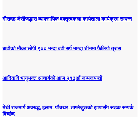
गौरादह जेसीजद्धारा व्यावसायिक वक्तृत्वकला कार्यशाला कार्यक्रम सम्पन्न
बाढीको मौका छोपी ९०० भन्दा बढी सर्प भाग्दा चीनमा फैलियो त्रास
आदिकवि भानुभक्त आचार्यको आज २१३औं जन्मजयन्ती
मेची राजमार्ग अवरुद्ध, इलाम–पाँचथर–ताप्लेजुङको झापासँग सडक सम्पर्क
विच्छेद