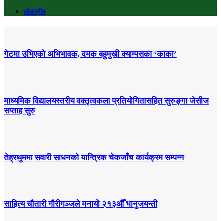
लोकप्रीय
गेटमा उभिएको अभिभावक, दमक बहुमुखी क्याम्पसका ‘काका’
माध्यमिक विद्यालयस्तरीय वक्तृत्वकला प्रतियोगितासहित सुरुङ्गा जेसीज
सप्ताह सुरु
तेह्रथुममा सवारी साधनको यान्त्रिक चेकजाँच कार्यक्रम सम्पन्न
साहित्य चौतारी गौरीगञ्जले मनायो २१३औँ भानुजयन्ती