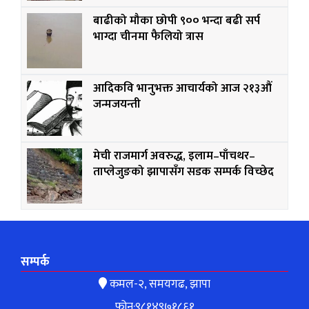
बाढीको मौका छोपी ९०० भन्दा बढी सर्प
भाग्दा चीनमा फैलियो त्रास
आदिकवि भानुभक्त आचार्यको आज २१३औं
जन्मजयन्ती
मेची राजमार्ग अवरुद्ध, इलाम–पाँचथर–
ताप्लेजुङको झापासँग सडक सम्पर्क विच्छेद
सम्पर्क
कमल-२, समयगढ, झापा
फोन:९८१४९७१८६१