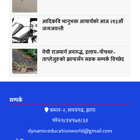
आदिकवि भानुभक्त आचार्यको आज २१३औं
जन्मजयन्ती
मेची राजमार्ग अवरुद्ध, इलाम–पाँचथर–
ताप्लेजुङको झापासँग सडक सम्पर्क विच्छेद
सम्पर्क
कमल-२, समयगढ, झापा
फोन:९८१४९७१८६१
dynamiceducationworld@gmail.com