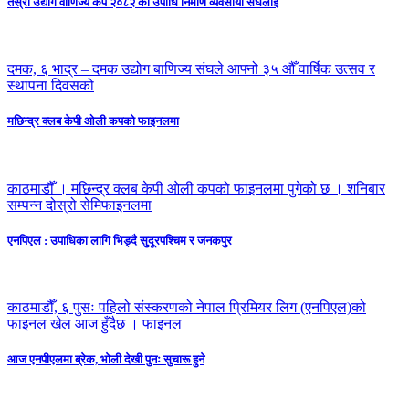
तेस्रो उद्योग वाणिज्य कप २०८२ को उपाधि निर्माण व्यवसायी संघलाई
दमक, ६ भाद्र – दमक उद्योग बाणिज्य संघले आफ्नो ३५ औँ वार्षिक उत्सव र
स्थापना दिवसको
मछिन्द्र क्लब केपी ओली कपको फाइनलमा
काठमाडौँ । मछिन्द्र क्लब केपी ओली कपको फाइनलमा पुगेको छ । शनिबार
सम्पन्न दोस्रो सेमिफाइनलमा
एनपिएल : उपाधिका लागि भिड्दै सुदूरपश्चिम र जनकपुर
काठमाडौँ, ६ पुसः पहिलो संस्करणको नेपाल प्रिमियर लिग (एनपिएल)को
फाइनल खेल आज हुँदैछ । फाइनल
आज एनपीएलमा ब्रेक, भाेली देखी पुनः सुचारू हुने