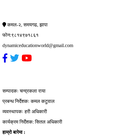
सम्पर्क
कमल-२, समयगढ, झापा
फोन:९८१४९७१८६१
dynamiceducationworld@gmail.com
हाम्रो टिम
सम्पादकः चन्द्रकला राया
प्रबन्ध निर्देशकः कमल कटुवाल
व्यवस्थापकः हरी अधिकारी
कार्यक्रम निर्देशक: सितल अधिकारी
हाम्रो बारेमा :