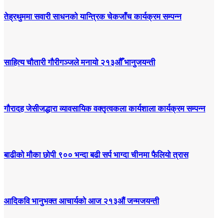
तेह्रथुममा सवारी साधनको यान्त्रिक चेकजाँच कार्यक्रम सम्पन्न
साहित्य चौतारी गौरीगञ्जले मनायो २१३औँ भानुजयन्ती
गौरादह जेसीजद्धारा व्यावसायिक वक्तृत्वकला कार्यशाला कार्यक्रम सम्पन्न
बाढीको मौका छोपी ९०० भन्दा बढी सर्प भाग्दा चीनमा फैलियो त्रास
आदिकवि भानुभक्त आचार्यको आज २१३औं जन्मजयन्ती