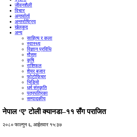
जीवनशैली
विचार
अन्तर्वार्ता
अन्तर्राष्ट्रिय
खेलकुद
अन्य
साहित्य र कला
स्वास्थ्य
विज्ञान प्रविधि
मौसम
कृषि
राशिफल
शेयर बजार
फोटोफिचर
भिडियो
धर्म संस्कृति
पत्रपत्रिका
सम्पादकीय
नेपाल ‘ए’ टोली क्यानडा–११ सँग पराजित
२०८० फाल्गुन ६, आईतवार १५:३७