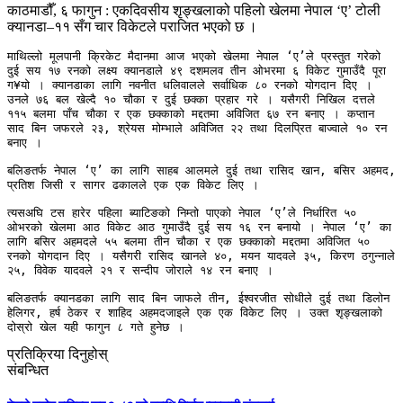
काठमाडौँ, ६ फागुन : एकदिवसीय शृङ्खलाको पहिलो खेलमा नेपाल ‘ए’ टोली
क्यानडा–११ सँग चार विकेटले पराजित भएको छ ।
माथिल्लो मूलपानी क्रिकेट मैदानमा आज भएको खेलमा नेपाल ‘ए’ले प्रस्तुत गरेको 
दुई सय १७ रनको लक्ष्य क्यानडाले ४९ दशमलव तीन ओभरमा ६ विकेट गुमाउँदै पूरा 
ग¥यो । क्यानडाका लागि नवनीत धलिवालले सर्वाधिक ८० रनको योगदान दिए । 
उनले ७६ बल खेल्दै १० चौका र दुई छक्का प्रहार गरे । यसैगरी निखिल दत्तले 
११५ बलमा पाँच चौका र एक छक्काको मद्दतमा अविजित ६७ रन बनाए । कप्तान 
साद बिन जफरले २३, श्रेयस मोम्भाले अविजित २२ तथा दिलप्रित बाज्वाले १० रन 
बनाए ।

बलिङतर्फ नेपाल ‘ए’ का लागि साहब आलमले दुई तथा रासिद खान, बसिर अहमद, 
प्रतिश जिसी र सागर ढकालले एक एक विकेट लिए । 

त्यसअघि टस हारेर पहिला ब्याटिङको निम्तो पाएको नेपाल ‘ए’ले निर्धारित ५० 
ओभरको खेलमा आठ विकेट आठ गुमाउँदै दुई सय १६ रन बनायो । नेपाल ‘ए’ का 
लागि बसिर अहमदले ५५ बलमा तीन चौका र एक छक्काको मद्दतमा अविजित ५० 
रनको योगदान दिए । यसैगरी रासिद खानले ४०, मयन यादवले ३५, किरण ठगुन्नाले 
२५, विवेक यादवले २१ र सन्दीप जोराले १४ रन बनाए ।

बलिङतर्फ क्यानडका लागि साद बिन जाफले तीन, ईश्वरजीत सोधीले दुई तथा डिलोन 
हेलिगर, हर्ष ठेकर र शाहिद अहमदजाइले एक एक विकेट लिए । उक्त शृङ्खलाको 
दोस्रो खेल यही फागुन ८ गते हुनेछ ।
प्रतिक्रिया दिनुहोस्
संबन्धित