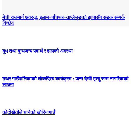
मेची राजमार्ग अवरुद्ध, इलाम–पाँचथर–ताप्लेजुङको झापासँग सडक सम्पर्क
विच्छेद
दूध तथा दुग्धजन्य पदार्थ र हालको अवस्था
छथर गाउँपालिकाको लोकप्रिय कार्यक्रम : जन्म देखी मृत्यु सम्म नागरिकको
साथमा
कोदोखेतीले धानेको खोरियागाउँ