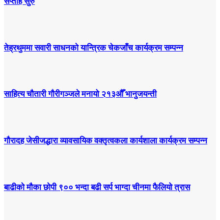
सप्ताह सुरु
तेह्रथुममा सवारी साधनको यान्त्रिक चेकजाँच कार्यक्रम सम्पन्न
साहित्य चौतारी गौरीगञ्जले मनायो २१३औँ भानुजयन्ती
गौरादह जेसीजद्धारा व्यावसायिक वक्तृत्वकला कार्यशाला कार्यक्रम सम्पन्न
बाढीको मौका छोपी ९०० भन्दा बढी सर्प भाग्दा चीनमा फैलियो त्रास