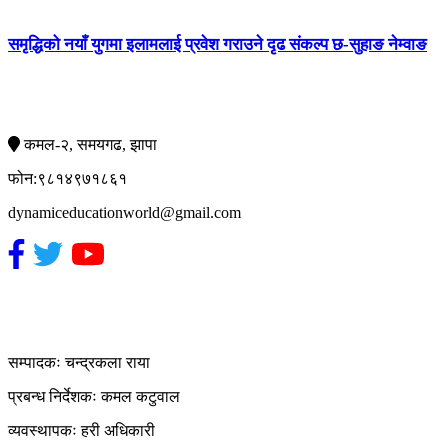
समृद्धिको नयाँ युगमा इलामलाई प्रवेश गराउने दृढ संकल्प छ-सुहाङ नेम्वाङ
सम्पर्क
कमल-२, समयगढ, झापा
फोन:९८१४९७१८६१
dynamiceducationworld@gmail.com
हाम्रो टिम
सम्पादकः चन्द्रकला राया
प्रबन्ध निर्देशकः कमल कटुवाल
व्यवस्थापकः हरी अधिकारी