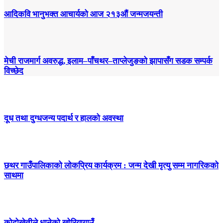
आदिकवि भानुभक्त आचार्यको आज २१३औं जन्मजयन्ती
मेची राजमार्ग अवरुद्ध, इलाम–पाँचथर–ताप्लेजुङको झापासँग सडक सम्पर्क
विच्छेद
दूध तथा दुग्धजन्य पदार्थ र हालको अवस्था
छथर गाउँपालिकाको लोकप्रिय कार्यक्रम : जन्म देखी मृत्यु सम्म नागरिकको
साथमा
कोदोखेतीले धानेको खोरियागाउँ