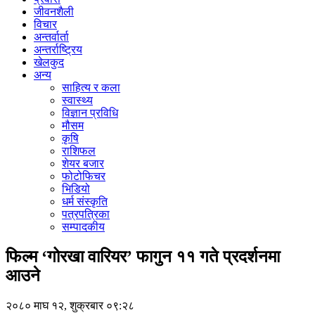
जीवनशैली
विचार
अन्तर्वार्ता
अन्तर्राष्ट्रिय
खेलकुद
अन्य
साहित्य र कला
स्वास्थ्य
विज्ञान प्रविधि
मौसम
कृषि
राशिफल
शेयर बजार
फोटोफिचर
भिडियो
धर्म संस्कृति
पत्रपत्रिका
सम्पादकीय
फिल्म ‘गोरखा वारियर’ फागुन ११ गते प्रदर्शनमा
आउने
२०८० माघ १२, शुक्रबार ०९:२८